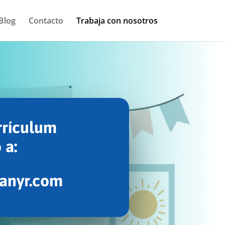
Blog
Contacto
Trabaja con nosotros
rrículum
o
a:
canyr.com