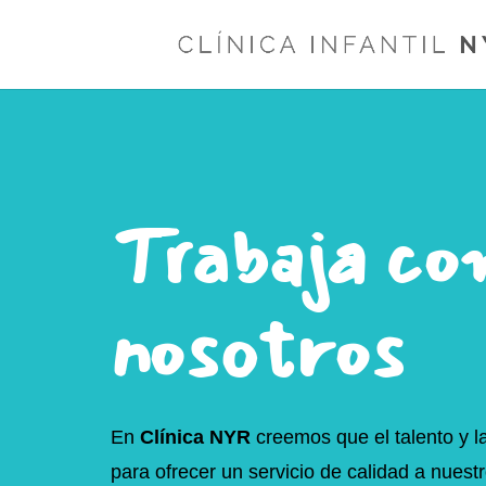
Trabaja co
nosotros
En
Clínica NYR
creemos que el talento y l
para ofrecer un servicio de calidad a nuest