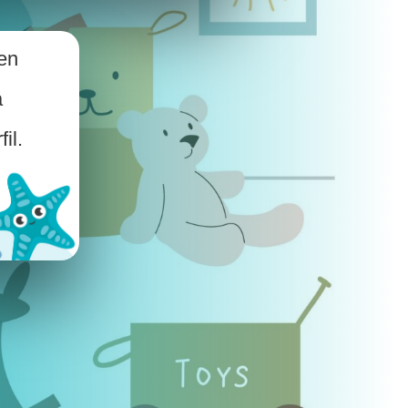
en
a
il.