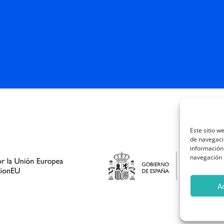
Este sitio w
de navegació
información 
navegación s
A