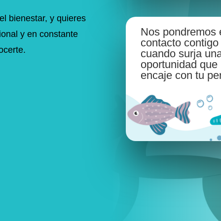
el bienestar, y quieres
Nos pondremos 
ional y en constante
contacto contigo
ocerte.
cuando surja un
oportunidad que
encaje con tu perf