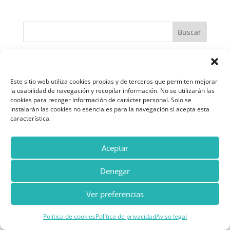
Buscar
Recent Posts
Este sitio web utiliza cookies propias y de terceros que permiten mejorar
¿Dejarías que tu hijo conduzca un coche de Fórmula
la usabilidad de navegación y recopilar información. No se utilizarán las
1 sin saberlo manejar?
cookies para recoger información de carácter personal. Solo se
Dificultades de atención en la infancia: una guía
instalarán las cookies no esenciales para la navegación si acepta esta
característica.
para padres
La valoración neuropsicológica en la infancia y
Aceptar
adolescencia
Recomendaciones durante el neurodesarrollo:
Denegar
Atención integral para niños con cardiopatías
congénitas y otras condiciones
Ver preferencias
Recent Comments
Política de cookies
Política de privacidad
Aviso legal