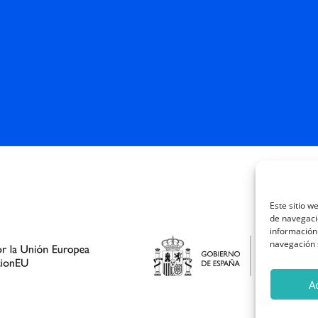
Este sitio w
de navegació
información 
navegación s
A