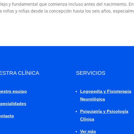
plejo y fundamental que comienza incluso antes del nacimiento. En
 niños y niñas desde la concepción hasta los seis años, especial
ESTRA CLÍNICA
SERVICIOS
estro equipo
Logopedia y Fisioterapia
Neurológica
pecialidades
Psiquiatría y Psicología
ntacto
Clínica
Ver más