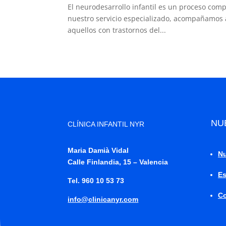
El neurodesarrollo infantil es un proceso com
nuestro servicio especializado, acompañamos a
aquellos con trastornos del...
NU
CLÍNICA INFANTIL NYR
Maria Damià Vidal
Nu
Calle Finlandia, 15 – Valencia
Es
Tel. 960 10 53 73
Co
info@clinicanyr.com